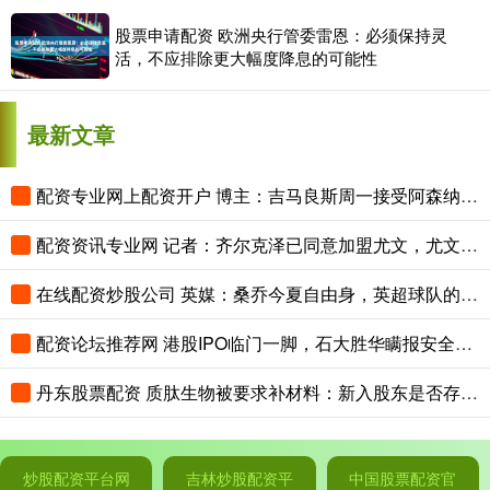
股票申请配资 欧洲央行管委雷恩：必须保持灵
活，不应排除更大幅度降息的可能性
最新文章
配资专业网上配资开户 博主：吉马良斯周一接受阿森纳体检，随后加入球队季前训练
配资资讯专业网 记者：齐尔克泽已同意加盟尤文，尤文与曼联开启谈判
在线配资炒股公司 英媒：桑乔今夏自由身，英超球队的兴趣不大
配资论坛推荐网 港股IPO临门一脚，石大胜华瞒报安全事故被证监会“点名”
丹东股票配资 质肽生物被要求补材料：新入股东是否存利益输送？公司现金流吃紧，烧钱研发下亏损扩大
炒股配资平台网
吉林炒股配资平
中国股票配资官