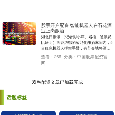
股票开户配资 智能机器人在石花酒
业上岗酿酒
湖北日报讯 （记者彭小萍、褚楠、通讯员
阮班明）酒香浓郁的智能化酿酒车间内，5
台红色机器人挥舞手臂，有节奏地将酒醅
精准铺入甑锅里；实时更新的“石花慧酿
查看：
266
分类：
中国股票配资官
云”平台大屏....
网
双融配资文章已加载完成
话题标签