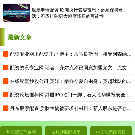
股票申请配资 欧洲央行管委雷恩：必须保持灵
活，不应排除更大幅度降息的可能性
最新文章
配资专业网上配资开户 博主：吉马良斯周一接受阿森纳体检，随后加入球队季前训练
配资资讯专业网 记者：齐尔克泽已同意加盟尤文，尤文与曼联开启谈判
在线配资炒股公司 英媒：桑乔今夏自由身，英超球队的兴趣不大
配资论坛推荐网 港股IPO临门一脚，石大胜华瞒报安全事故被证监会“点名”
丹东股票配资 质肽生物被要求补材料：新入股东是否存利益输送？公司现金流吃紧，烧钱研发下亏损扩大
炒股配资平台网
吉林炒股配资平
中国股票配资官