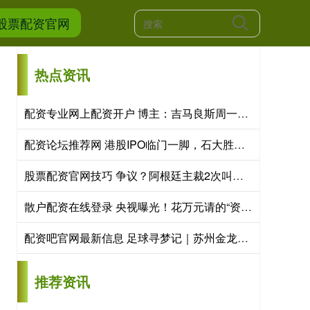
股票配资官网
热点资讯
配资专业网上配资开户 博主：吉马良斯周一接受阿森纳体检，随后加入球队季前训练
配资论坛推荐网 港股IPO临门一脚，石大胜华瞒报安全事故被证监会“点名”
股票配资官网技巧 争议？阿根廷主裁2次叫停姆巴佩罚点球 基恩：不公！让球员等3分钟
散户配资在线登录 央视曝光！花万元请的“资深高报师”，两个月速成、开口全是AI写的稿
配资吧官网最新信息 足球寻梦记｜苏州金龙的全球“主场”
推荐资讯