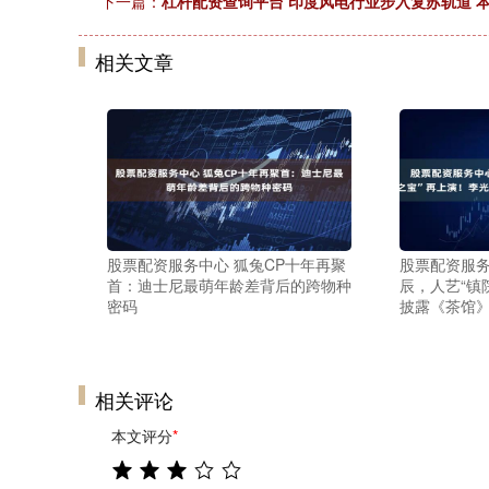
下一篇：
杠杆配资查询平台 印度风电行业步入复苏轨道 
相关文章
股票配资服务中心 狐兔CP十年再聚
股票配资服务
首：迪士尼最萌年龄差背后的跨物种
辰，人艺“镇
密码
披露《茶馆
相关评论
本文评分
*