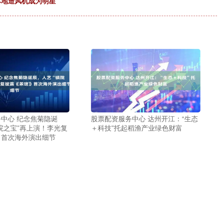
本地造风机成为明星
中心 纪念焦菊隐诞
股票配资服务中心 达州开江：“生态
院之宝”再上演！李光复
＋科技”托起稻渔产业绿色财富
》首次海外演出细节