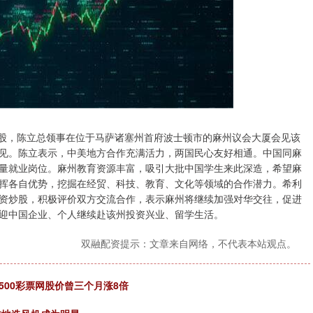
股，陈立总领事在位于马萨诸塞州首府波士顿市的麻州议会大厦会见该
见。陈立表示，中美地方合作充满活力，两国民心友好相通。中国同麻
量就业岗位。麻州教育资源丰富，吸引大批中国学生来此深造，希望麻
挥各自优势，挖掘在经贸、科技、教育、文化等领域的合作潜力。希利
资炒股，积极评价双方交流合作，表示麻州将继续加强对华交往，促进
迎中国企业、个人继续赴该州投资兴业、留学生活。
双融配资提示：文章来自网络，不代表本站观点。
500彩票网股价曾三个月涨8倍